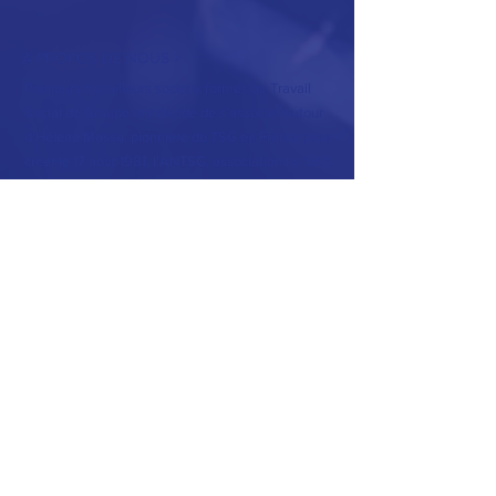
À PROPOS DE NOUS >
Plusieurs travailleurs sociaux formés au Travail
Social de Groupe ont décidé de s'associer autour
d'Hélène Massa, pionnière du TSG en France pour
créer le 17 août 1981, l’ANTSG, association loi 1901,
reconnue organisme de formation le 5 août 1982.
(…)
LIRE LA SUITE
CONTACT >
Ce site utilise des cookies. En poursuivant votre
navigation sur ce site,
vous acceptez l'utilisation