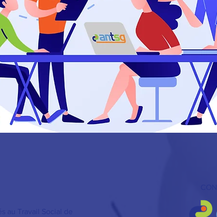
CON
és au Travail Social de